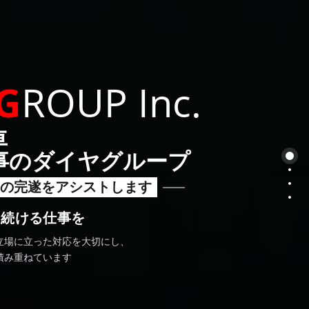
G
ROUP
Inc.
車
事のダイヤグループ
の完遂をアシストします
え続ける仕事を
立場に立った対応を大切にし、
積み重ねています