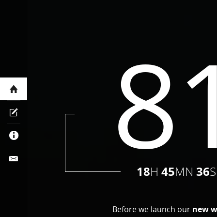
8
18
45
36
H
MN
S
Before we launch our
new w